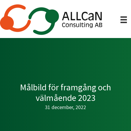
Hoppa
till
huvudinnehåll
Målbild för framgång och
välmående 2023
31 december, 2022