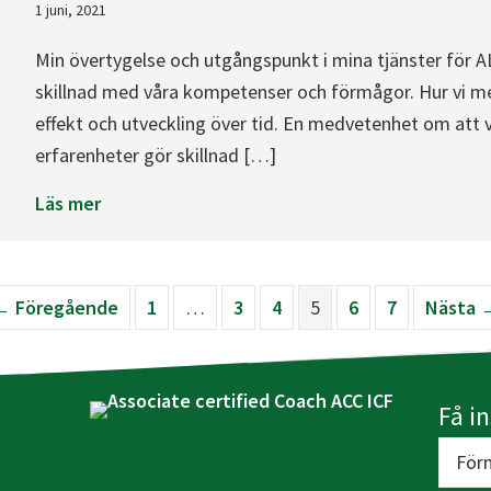
1 juni, 2021
Min övertygelse och utgångspunkt i mina tjänster för 
skillnad med våra kompetenser och förmågor. Hur vi me
effekt och utveckling över tid. En medvetenhet om att vi
erfarenheter gör skillnad […]
about Värdegrund och normer gör skillnad
Läs mer
← Föregående
1
…
3
4
5
6
7
Nästa 
Få i