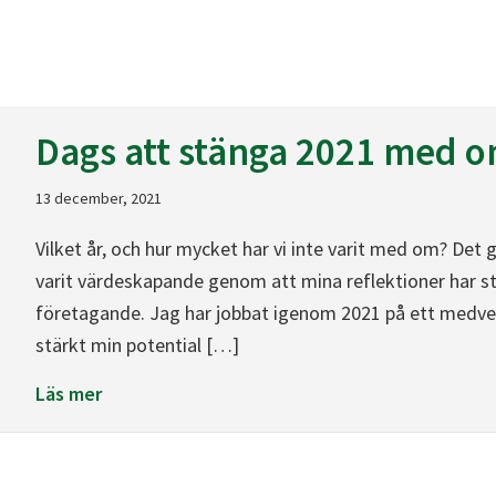
Dags att stänga 2021 med 
13 december, 2021
Vilket år, och hur mycket har vi inte varit med om? Det gä
varit värdeskapande genom att mina reflektioner har st
företagande. Jag har jobbat igenom 2021 på ett medvete
stärkt min potential […]
about Dags att stänga 2021 med omtanke
Läs mer