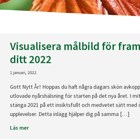
Visualisera målbild för fr
ditt 2022
1 januari, 2022
Gott Nytt År! Hoppas du haft några dagars skön avkopp
utlovade nyårshälsning för starten på det nya året. I mi
stänga 2021 på ett insiktsfullt och medvetet sätt med ö
upplevelser. Detta inlägg hjälper dig på samma […]
about Visualisera målbild för framgång och vä
Läs mer