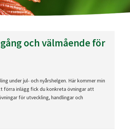
amgång och välmående för
ling under jul- och nyårshelgen. Här kommer min
tt förra inlägg fick du konkreta övningar att
vningar för utveckling, handlingar och
lmående för ditt 2022