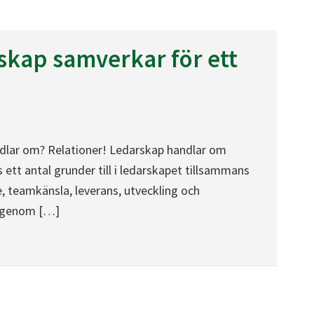
kap samverkar för ett
dlar om? Relationer! Ledarskap handlar om
ns ett antal grunder till i ledarskapet tillsammans
, teamkänsla, leverans, utveckling och
h genom […]
r för ett gott arbetsklimat