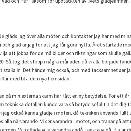
”Vad och Hur” liksom för upptäckten av livets glädjeämnen.
de gläds jag över alla möten och kontakter jag har med min
 och glad är jag för att jag får göra nytta. Året startade me
ilja att jobba för de målbilder och riktningar som skulle gäl
. Så tog det stopp i några månader, då vi alla började funde
tt ställa in. Det hände mig också, och med tacksamhet ser jag
affär med bl a den nya hemsidan.
n på min externa skärm har fått en ny betydelse. För ett år 
en tekniska detaljen kunde vara så betydelsefullt. I det digi
ag också känna glädje i möten, då tekniken används fullt
s alla närvarande. Vi ser varandra i mötet, och tränar på at
rmen. Vi träffade vi ju varandra ändå, tänkte vi då! Nu är d