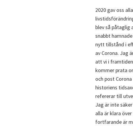
2020 gav oss alla
livstidsförändri
blev så påtaglig a
snabbt hamnade 
nytt tillstånd i e
av Corona. Jag ä
att vi i framtiden
kommer prata o
och post Corona
historiens tidsaxe
refererar till utv
Jag är inte säker 
alla är klara öve
fortfarande är m