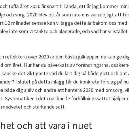
ch tuffa året 2020 är snart till ända, ett år jag kommer mi
e och sorg. 2020 blev ett år som inte ens var möjligt att för
art 12 månader senare kan vi lägga detta år bakom oss med o
 blev inte som vi tänkte och planerade, och vad har vi istället 
h reflektera över 2020 är den bästa julklappen du kan ge dig 
nd om året. Hur har du påverkats av förändringarna, osäker
h kanske det viktigaste vad du lärt dig på både gott och ont 
nder? I slutet på detta inlägg får du konkreta förslag på hur
lpa både dig själv och andra att hantera 2020 med omsorg, vi
1. Systematiken i det coachande förhållningssättet hjälper 
t medvetet och stärkande sätt.
et och att vara i nuet