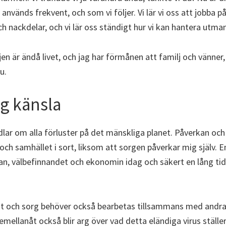
nvänds frekvent, och som vi följer. Vi lär vi oss att jobba 
h nackdelar, och vi lär oss ständigt hur vi kan hantera utma
en är ändå livet, och jag har förmånen att familj och vänner
u.
ig känsla
lar om alla förluster på det mänskliga planet. Påverkan och 
och samhället i sort, liksom att sorgen påverkar mig själv.
san, välbefinnandet och ekonomin idag och säkert en lång ti
st och sorg behöver också bearbetas tillsammans med andra 
 emellanåt också blir arg över vad detta eländiga virus ställer/