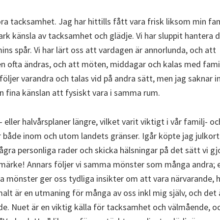
öra tacksamhet. Jag har hittills fått vara frisk liksom min fam
ark känsla av tacksamhet och glädje. Vi har sluppit hantera
ins spår. Vi har lärt oss att vardagen är annorlunda, och att
en ofta ändras, och att möten, middagar och kalas med famil
 följer varandra och talas vid på andra sätt, men jag saknar i
 fina känslan att fysiskt vara i samma rum.
- eller halvårsplaner längre, vilket varit viktigt i vår familj- o
r både inom och utom landets gränser. Igår köpte jag julkort
gra personliga rader och skicka hälsningar på det sätt vi gj
märke! Annars följer vi samma mönster som många andra; en
a mönster ger oss tydliga insikter om att vara närvarande, h
malt är en utmaning för många av oss inkl mig själv, och det 
. Nuet är en viktig källa för tacksamhet och välmående, oc