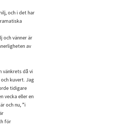
ilj, och i det har
 dramatiska
j och vänner är
nnerligheten av
ch vänkrets då vi
 och kuvert. Jag
orde tidigare
 vecka eller en
är och nu, ”i
är
h för