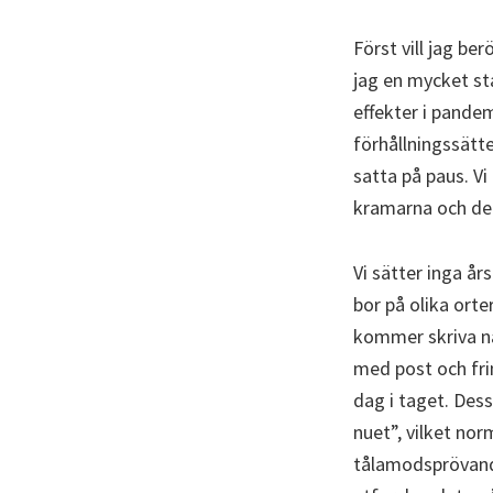
Först vill jag ber
jag en mycket st
effekter i pandem
förhållningssätt
satta på paus. Vi
kramarna och den
Vi sätter inga års
bor på olika orte
kommer skriva nå
med post och fri
dag i taget. Dess
nuet”, vilket nor
tålamodsprövande