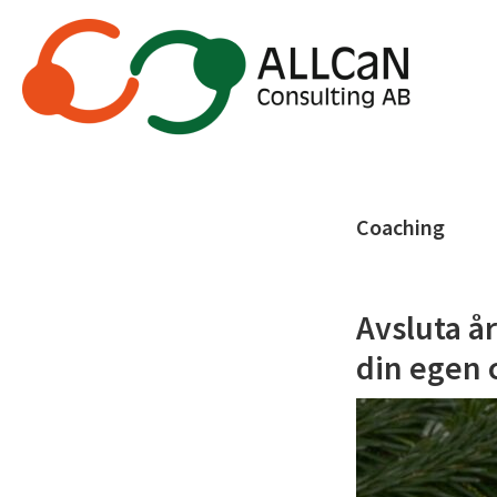
Hoppa
till
huvudinnehåll
Coaching
Avsluta å
din egen 