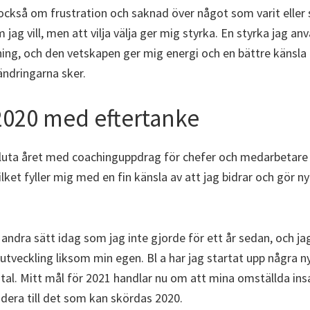
ckså om frustration och saknad över något som varit eller sk
om jag vill, men att vilja välja ger mig styrka. En styrka jag an
ning, och den vetskapen ger mig energi och en bättre känsla
ndringarna sker.
2020 med eftertanke
uta året med coachinguppdrag för chefer och medarbetare i
ilket fyller mig med en fin känsla av att jag bidrar och gör ny
andra sätt idag som jag inte gjorde för ett år sedan, och jag
utveckling liksom min egen. Bl a har jag startat upp några 
tal. Mitt mål för 2021 handlar nu om att mina omställda ins
ddera till det som kan skördas 2020.