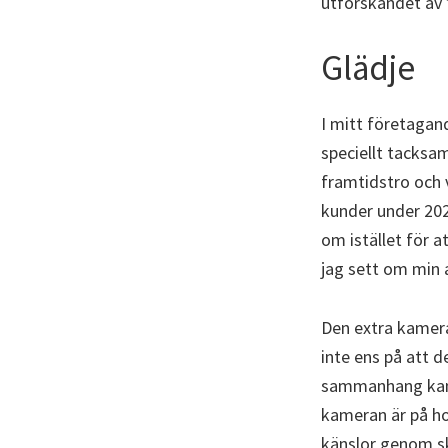
utforskandet av 
Glädje
I mitt företagan
speciellt tacksam
framtidstro och v
kunder under 2020
om istället för a
jag sett om min 
Den extra kamera
inte ens på att d
sammanhang kan j
kameran är på ho
känslor genom skä