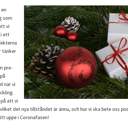
 en
ng som
tt vi
i ett
ffekterna
r tänker
m pre-
 på
l när vi
eckling.
på att vi
r vilket det nya tillståndet är ännu, och hur vi ska bete oss po
itt uppe i Coronafasen!