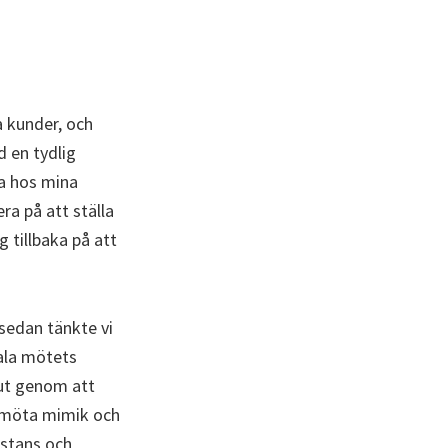
a kunder, och
d en tydlig
la hos mina
ra på att ställa
 tillbaka på att
sedan tänkte vi
tala mötets
 ut genom att
t möta mimik och
istans och