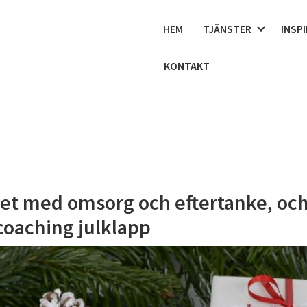
HEM
TJÄNSTER
INSP
KONTAKT
ret med omsorg och eftertanke, oc
coaching julklapp