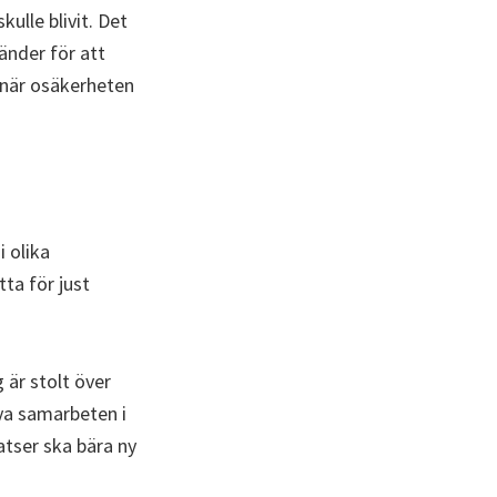
ulle blivit. Det
vänder för att
 när osäkerheten
 olika
tta för just
 är stolt över
nya samarbeten i
atser ska bära ny