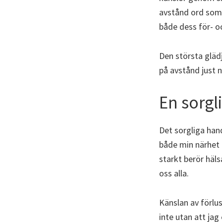
avstånd ord som a
både dess för- oc
Den största glädj
på avstånd just n
En sorgl
Det sorgliga hand
både min närhet 
starkt berör häl
oss alla.
Känslan av förlu
inte utan att jag