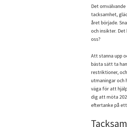
Det omvälvande o
tacksamhet, glädj
året började. Sn
och insikter. Det
oss?
Att stanna upp oc
bästa sätt ta ha
restriktioner, oc
utmaningar och hi
väga för att hjä
dig att möta 202
eftertanke på et
Tacksamh