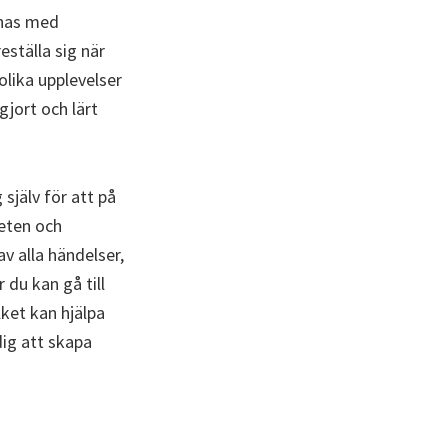
nnas med
eställa sig när
lika upplevelser
gjort och lärt
själv för att på
heten och
av alla händelser,
 du kan gå till
lket kan hjälpa
dig att skapa